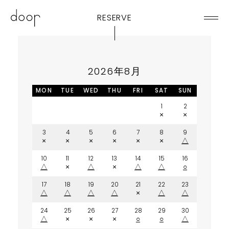
RESERVE
2026年8月
MON
TUE
WED
THU
FRI
SAT
SUN
1
2
×
×
3
4
5
6
7
8
9
×
×
×
×
×
×
△
10
11
12
13
14
15
16
△
×
△
×
△
△
○
17
18
19
20
21
22
23
△
△
△
△
×
△
△
24
25
26
27
28
29
30
△
×
×
×
○
○
△