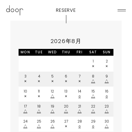
RESERVE
2026年8月
MON
TUE
WED
THU
FRI
SAT
SUN
1
2
×
×
3
4
5
6
7
8
9
×
×
×
×
×
△
△
10
11
12
13
14
15
16
×
×
△
×
○
△
○
17
18
19
20
21
22
23
△
△
△
△
△
△
△
24
25
26
27
28
29
30
△
△
△
×
○
○
△