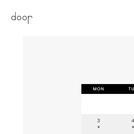
MON
T
3
×