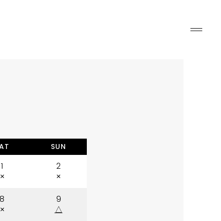
AT
SUN
1
2
×
×
8
9
×
△