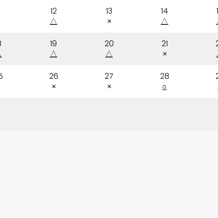
12
13
14
×
△
×
△
8
19
20
21
△
△
△
×
5
26
27
28
×
×
×
○