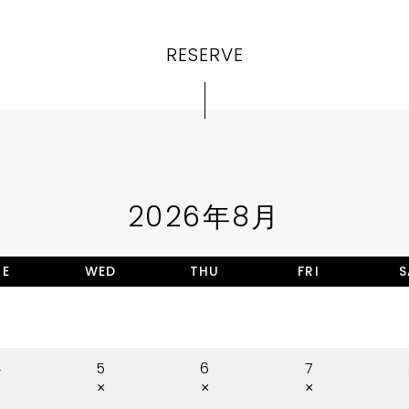
RESERVE
2026年8月
UE
WED
THU
FRI
S
4
5
6
7
×
×
×
×