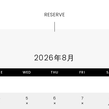
RESERVE
2026年8月
UE
WED
THU
FRI
S
4
5
6
7
×
×
×
×