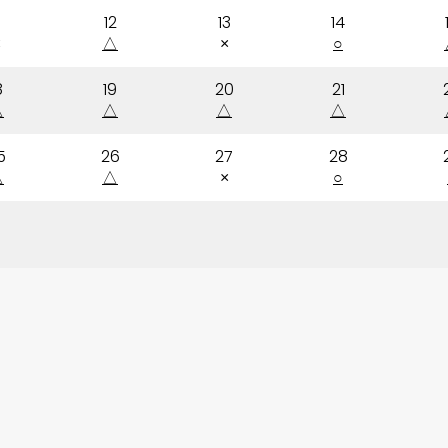
12
13
14
×
△
×
○
8
19
20
21
△
△
△
△
5
26
27
28
△
△
×
○