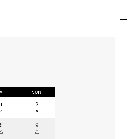
AT
SUN
1
2
×
×
8
9
△
△