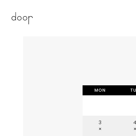
MON
T
3
×