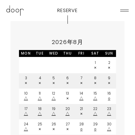
RESERVE
2026年8月
MON
TUE
WED
THU
FRI
SAT
SUN
1
2
×
×
3
4
5
6
7
8
9
×
×
×
×
×
×
×
10
11
12
13
14
15
16
△
△
△
×
△
△
○
17
18
19
20
21
22
23
△
△
△
△
×
△
△
24
25
26
27
28
29
30
△
×
×
×
○
○
△