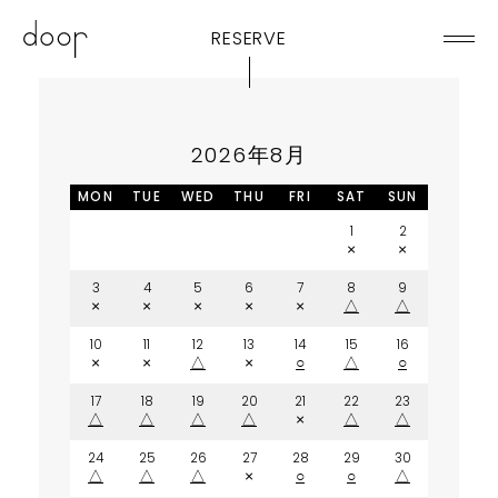
RESERVE
2026年8月
MON
TUE
WED
THU
FRI
SAT
SUN
1
2
×
×
3
4
5
6
7
8
9
×
×
×
×
×
△
△
10
11
12
13
14
15
16
×
×
△
×
○
△
○
17
18
19
20
21
22
23
△
△
△
△
×
△
△
24
25
26
27
28
29
30
△
△
△
×
○
○
△