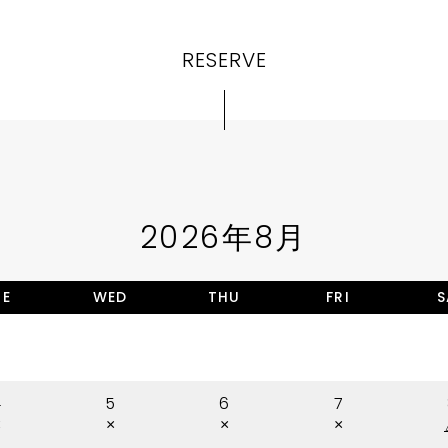
RESERVE
2026年8月
UE
WED
THU
FRI
S
4
5
6
7
×
×
×
×