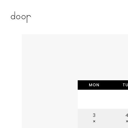
MON
T
3
×