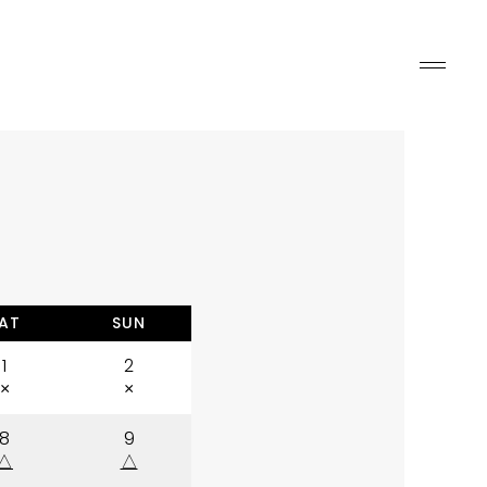
AT
SUN
1
2
×
×
8
9
△
△