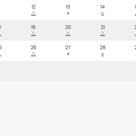
12
13
14
×
△
×
○
8
19
20
21
△
△
△
△
5
26
27
28
△
△
×
○